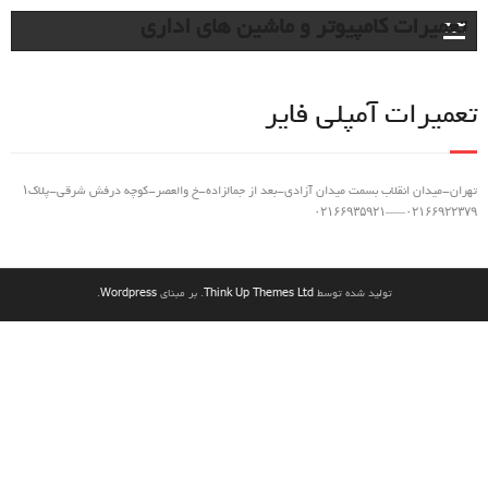
تعمیرات کامپیوتر و ماشین های اداری
تعمیرات
تجهیزات
تعمیرات آمپلی فایر
الکترونیکی
تجهیزات
مخابراتی
تهران-میدان انقلاب بسمت میدان آزادی-بعد از جمالزاده-خ والعصر-کوچه درفش شرقی-پلاک۱
۰۲۱۶۶۹۲۲۳۷۹—–۰۲۱۶۶۹۳۵۹۲۱
دستگاه های
الکترونیکی
تعمیرات
تولید شده توسط
Think Up Themes Ltd
. بر مبنای
Wordpress
.
تجهیزات
پزشکی و
صنعتی
تجهیزات
پزشکی
تعمیرات
دستگاه
EEG